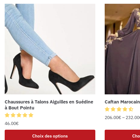
Chaussures à Talons Aiguilles en Suédine
Caftan Marocain
à Bout Pointu
206.00
€
–
232.00
46.00
€
Choix des options
Cho