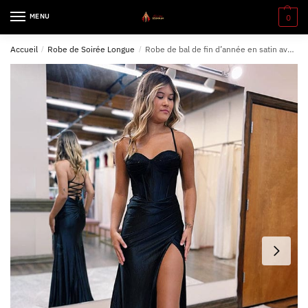
MENU
0
Accueil
/
Robe de Soirée Longue
/
Robe de bal de fin d’année en satin avec fente