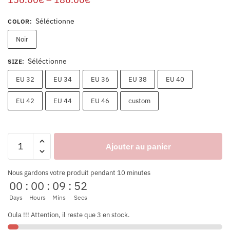
Séléctionne
COLOR
:
Noir
Séléctionne
SIZE
:
EU 32
EU 34
EU 36
EU 38
EU 40
EU 42
EU 44
EU 46
custom
Ajouter au panier
Nous gardons votre produit pendant 10 minutes
00
:
00
:
09
:
52
Days
Hours
Mins
Secs
Oula !!! Attention, il reste que 3 en stock.