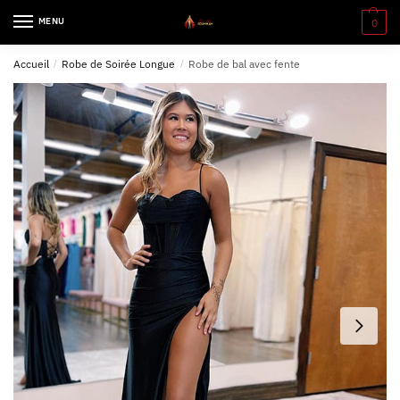
MENU
0
Accueil
/
Robe de Soirée Longue
/
Robe de bal avec fente