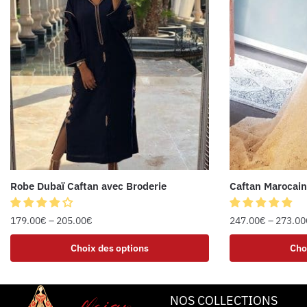
Robe Dubaï Caftan avec Broderie
Caftan Marocain
179.00
€
–
205.00
€
247.00
€
–
273.00
Choix des options
Cho
NOS COLLECTIONS