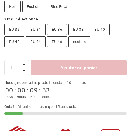
Noir
Fuchsia
Bleu Royal
Séléctionne
SIZE
:
EU 32
EU 34
EU 36
EU 38
EU 40
EU 42
EU 44
EU 46
custom
Ajouter au panier
Nous gardons votre produit pendant 10 minutes
00
:
00
:
09
:
53
Days
Hours
Mins
Secs
Oula !!! Attention, il reste que 15 en stock.