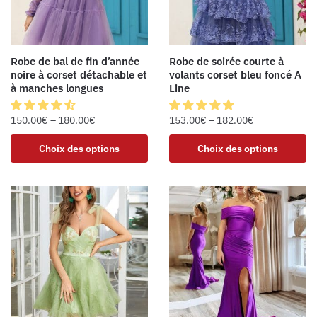
Robe de bal de fin d’année
Robe de soirée courte à
noire à corset détachable et
volants corset bleu foncé A
à manches longues
Line
150.00
€
–
180.00
€
153.00
€
–
182.00
€
Choix des options
Choix des options