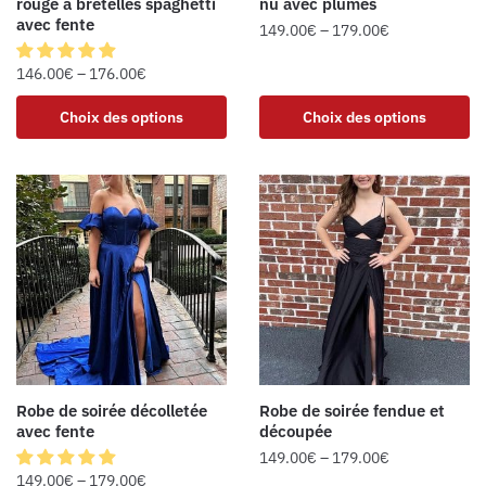
rouge à bretelles spaghetti
nu avec plumes
avec fente
149.00
€
–
179.00
€
146.00
€
–
176.00
€
Choix des options
Choix des options
Robe de soirée décolletée
Robe de soirée fendue et
avec fente
découpée
149.00
€
–
179.00
€
149.00
€
–
179.00
€