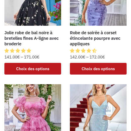
Jolie robe de bal noire à
Robe de soirée à corset
bretelles fines A-ligne avec
étincelante pourpre avec
broderie
appliques
141.00
€
–
171.00
€
142.00
€
–
172.00
€
Choix des options
Choix des options