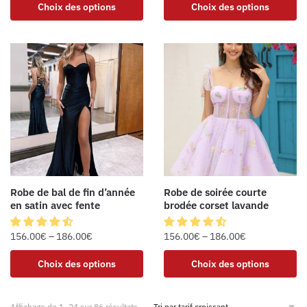
Choix des options
Choix des options
Robe de bal de fin d’année
Robe de soirée courte
en satin avec fente
brodée corset lavande
156.00
€
–
186.00
€
156.00
€
–
186.00
€
Choix des options
Choix des options
Affichage de 1–24 sur 86 résultats