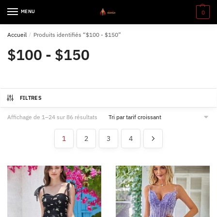
MENU
0
Accueil
/
Produits identifiés “$100 - $150”
$100 - $150
FILTRES
Affichage de 1–24 sur 86 résultats
1
2
3
4