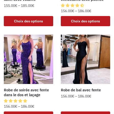
155.00
€
–
185.00
€
156.00
€
–
186.00
€
Choix des options
Choix des options
Robe de soirée avec fente
Robe de bal avec fente
dans le dos et laçage
156.00
€
–
186.00
€
156.00
€
–
186.00
€