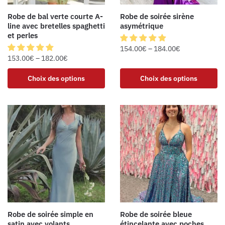
Robe de bal verte courte A-
Robe de soirée sirène
line avec bretelles spaghetti
asymétrique
et perles
154.00
€
–
184.00
€
153.00
€
–
182.00
€
Choix des options
Choix des options
Robe de soirée simple en
Robe de soirée bleue
satin avec volants
étincelante avec poches