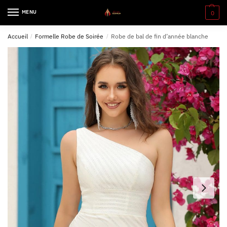
MENU
0
Accueil
/
Formelle Robe de Soirée
/
Robe de bal de fin d’année blanche