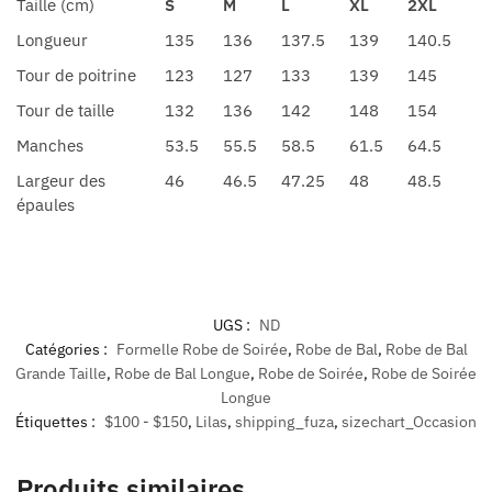
Taille (cm)
S
M
L
XL
2XL
Longueur
135
136
137.5
139
140.5
Tour de poitrine
123
127
133
139
145
Tour de taille
132
136
142
148
154
Manches
53.5
55.5
58.5
61.5
64.5
Largeur des
46
46.5
47.25
48
48.5
épaules
UGS :
ND
Catégories :
Formelle Robe de Soirée
,
Robe de Bal
,
Robe de Bal
Grande Taille
,
Robe de Bal Longue
,
Robe de Soirée
,
Robe de Soirée
Longue
Étiquettes :
$100 - $150
,
Lilas
,
shipping_fuza
,
sizechart_Occasion
Produits similaires