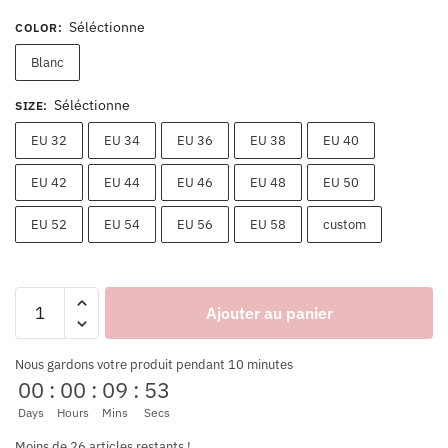
Séléctionne
COLOR
:
Blanc
Séléctionne
SIZE
:
EU 32
EU 34
EU 36
EU 38
EU 40
EU 42
EU 44
EU 46
EU 48
EU 50
EU 52
EU 54
EU 56
EU 58
custom
Ajouter au panier
Nous gardons votre produit pendant 10 minutes
00
:
00
:
09
:
53
Days
Hours
Mins
Secs
Moins de 26 articles restants !