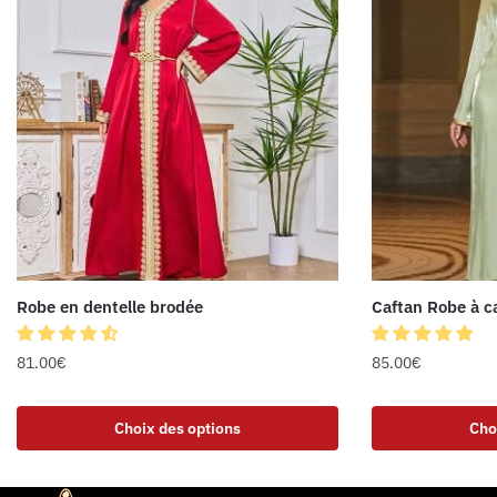
Robe en dentelle brodée
Caftan Robe à 
81.00
€
85.00
€
Choix des options
Cho