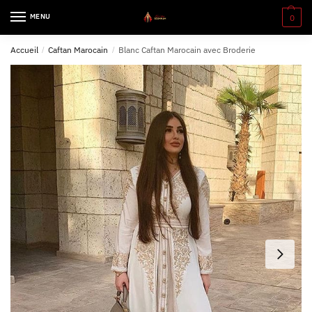
MENU
0
Accueil
/
Caftan Marocain
/
Blanc Caftan Marocain avec Broderie