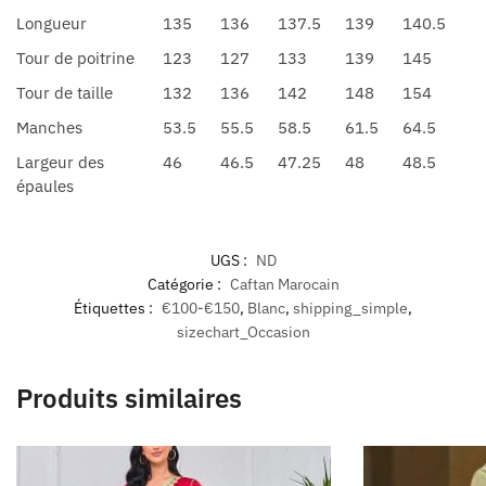
Longueur
135
136
137.5
139
140.5
Tour de poitrine
123
127
133
139
145
Tour de taille
132
136
142
148
154
Manches
53.5
55.5
58.5
61.5
64.5
Largeur des
46
46.5
47.25
48
48.5
épaules
UGS :
ND
Catégorie :
Caftan Marocain
Étiquettes :
€100-€150
,
Blanc
,
shipping_simple
,
sizechart_Occasion
Produits similaires