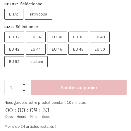
Séléctionne
COLOR
:
Blanc
satin color
Séléctionne
SIZE
:
EU 32
EU 34
EU 36
EU 38
EU 40
EU 42
EU 44
EU 46
EU 48
EU 50
EU 52
custom
Ajouter au panier
Nous gardons votre produit pendant 10 minutes
00
:
00
:
09
:
53
Days
Hours
Mins
Secs
Moins de 24 articles restants !