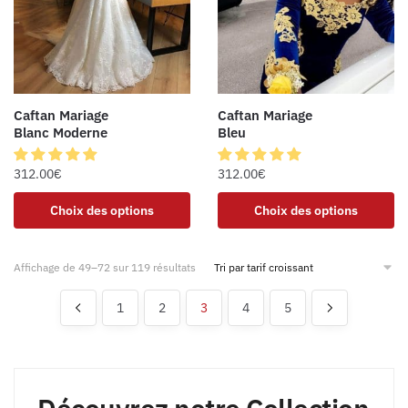
Caftan Mariage
Caftan Mariage
Blanc Moderne
Bleu
312.00
€
312.00
€
Choix des options
Choix des options
Affichage de 49–72 sur 119 résultats
1
2
3
4
5