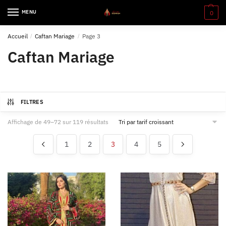
MENU
0
Accueil
/
Caftan Mariage
/
Page 3
Caftan Mariage
FILTRES
Affichage de 49–72 sur 119 résultats
1
2
3
4
5