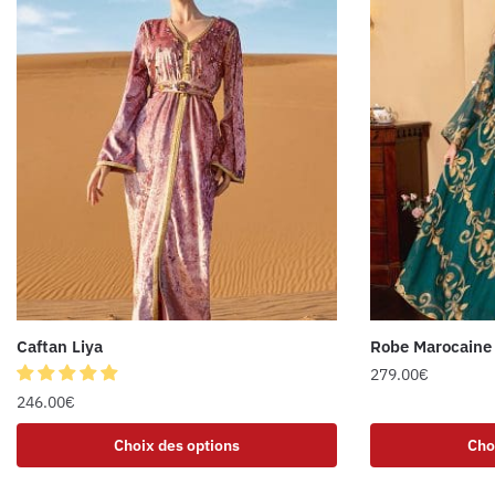
Caftan Liya
Robe Marocaine 
279.00
€
246.00
€
Choix des options
Cho