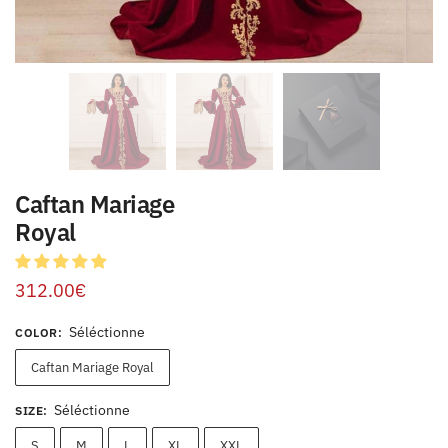
Caftan Mariage
Royal
312.00
€
Séléctionne
COLOR
:
Caftan Mariage Royal
Séléctionne
SIZE
:
S
M
L
XL
XXL