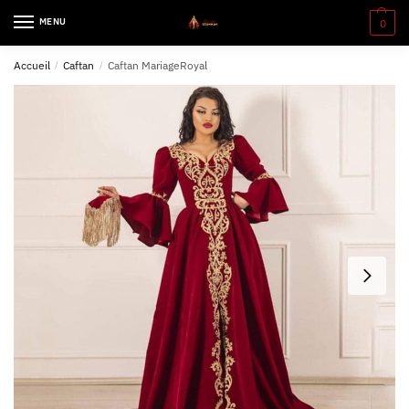
MENU
0
Accueil
/
Caftan
/
Caftan MariageRoyal