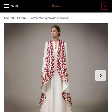
MENU
0
Accueil
/
Caftan
/
Caftan MariageRobe Marocain