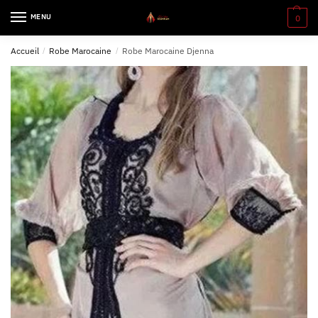
MENU
0
Accueil
/
Robe Marocaine
/
Robe Marocaine Djenna