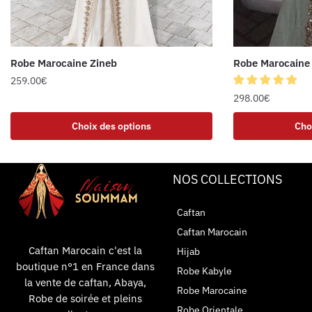
Robe Marocaine Zineb
Robe Marocaine 
259.00
€
298.00
€
Choix des options
Cho
NOS COLLECTIONS
Caftan
Caftan Marocain
Caftan Marocain c'est la
Hijab
boutique n°1 en France dans
Robe Kabyle
la vente de caftan, Abaya,
Robe Marocaine
Robe de soirée et pleins
Robe Orientale