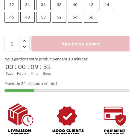
32
34
36
38
40
42
44
46
48
50
52
54
56
Ajouter au panier
Nous gardons votre produit pendant 10 minutes
00
:
00
:
09
:
52
Days
Hours
Mins
Secs
Moins de 24 articles restants !