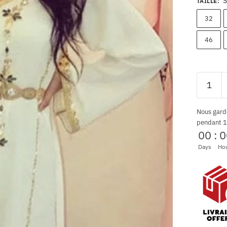
S
TAILLE
:
32
46
Nous gard
pendant 1
00
:
0
Days
Ho