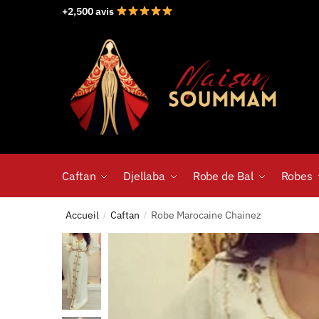
+2,500 avis
Caftan
Djellaba
Robe de Bal
Robes
Accueil
Caftan
Robe Marocaine Chainez
/
/