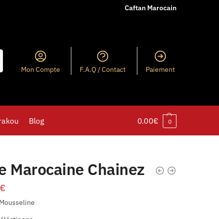
Caftan Marocain
Mon Compte
F.A.Q / Contact
Paiement
rakou
Blog
0.00
€
0
e Marocaine Chainez
€
 Mousseline