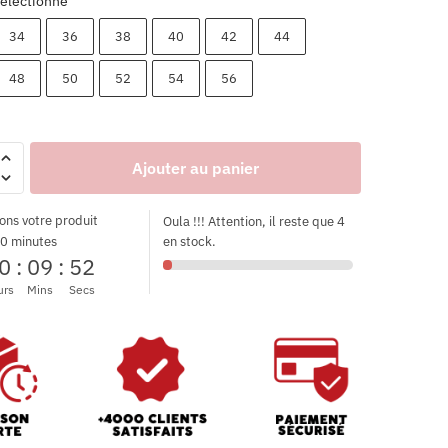
éléctionne
34
36
38
40
42
44
48
50
52
54
56
Ajouter au panier
ons votre produit
Oula !!! Attention, il reste que 4
0 minutes
en stock.
0
:
09
:
51
urs
Mins
Secs