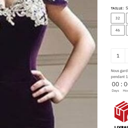
S
TAILLE
:
32
46
Nous gard
pendant 1
00
:
0
Days
Ho