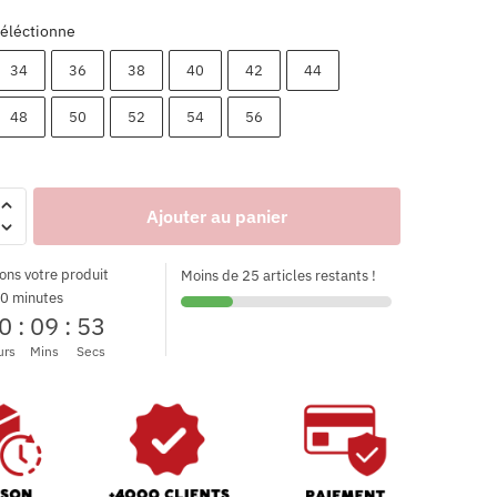
éléctionne
34
36
38
40
42
44
48
50
52
54
56
Ajouter au panier
ons votre produit
Moins de 25 articles restants !
0 minutes
0
:
09
:
52
urs
Mins
Secs