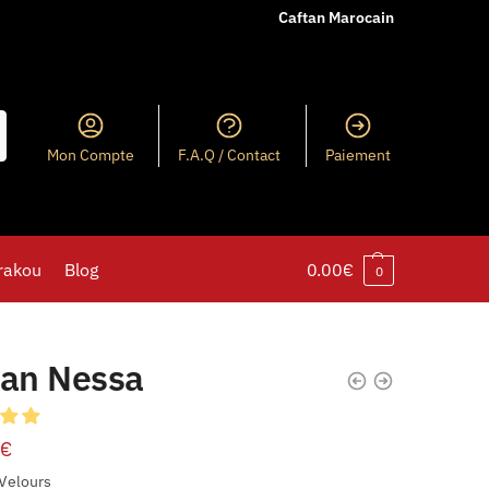
Caftan Marocain
Mon Compte
F.A.Q / Contact
Paiement
rakou
Blog
0.00
€
0
tan Nessa
€
 Velours