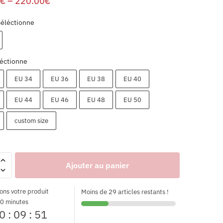
€
–
220.00
€
Séléctionne
éctionne
EU 34
EU 36
EU 38
EU 40
EU 44
EU 46
EU 48
EU 50
custom size
Ajouter au panier
ons votre produit
Moins de 29 articles restants !
0 minutes
0
:
09
:
50