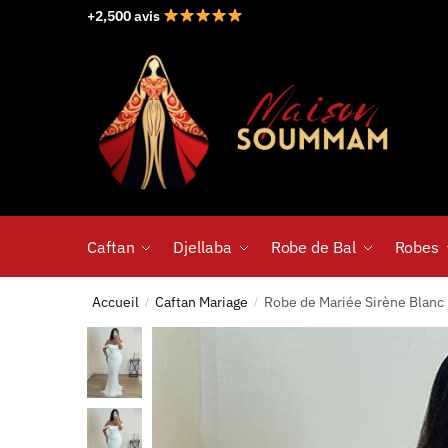
+2,500 avis
Caftan
Djellaba
Robe de Bal
Robes
Accueil
Caftan Mariage
Robe de Mariée Sirène Blanc
/
/