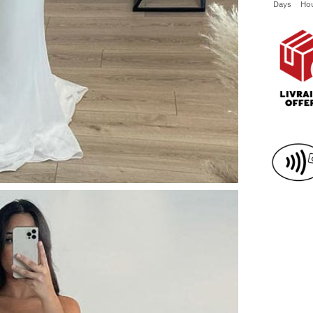
Days
Ho