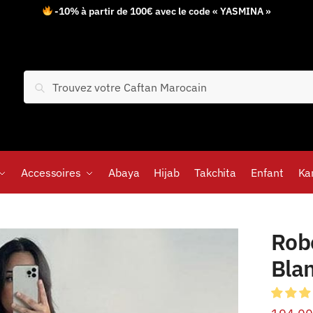
-10% à partir de 100€ avec le code « YASMINA »
Recherche
Accessoires
Abaya
Hijab
Takchita
Enfant
Ka
Rob
Bla