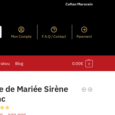
Caftan Marocain
Mon Compte
F.A.Q / Contact
Paiement
rakou
Blog
0.00
€
0
e de Mariée Sirène
nc