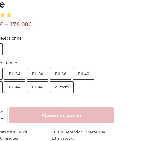
te
€
–
176.00
€
Séléctionne
éctionne
EU 34
EU 36
EU 38
EU 40
EU 44
EU 46
custom
Ajouter au panier
ons votre produit
Oula !!! Attention, il reste que
0 minutes
13 en stock.