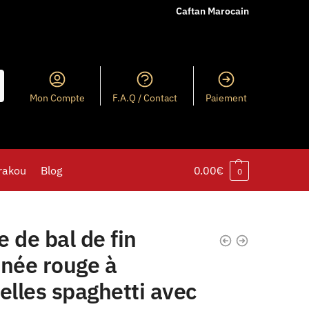
Caftan Marocain
Mon Compte
F.A.Q / Contact
Paiement
rakou
Blog
0.00
€
0
 de bal de fin
nnée rouge à
elles spaghetti avec