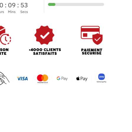
0
:
09
:
51
urs
Mins
Secs