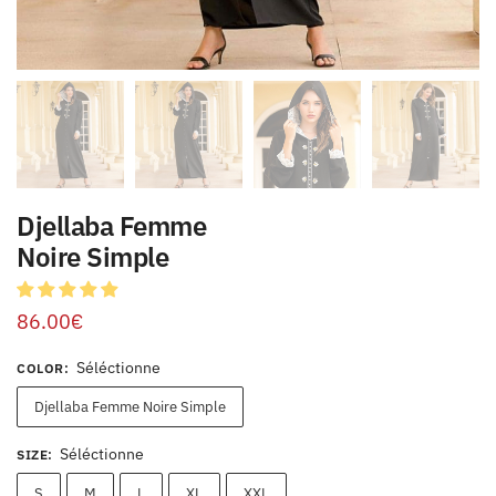
Djellaba Femme
Noire Simple
86.00
€
Séléctionne
COLOR
:
Djellaba Femme Noire Simple
Séléctionne
SIZE
:
S
M
L
XL
XXL