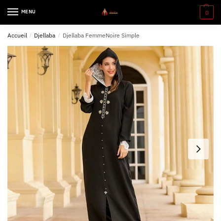
MENU
0
Accueil
/
Djellaba
/
Djellaba FemmeNoire Simple