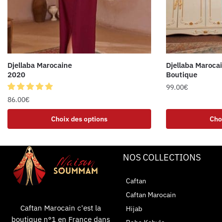
Djellaba Marocaine
Djellaba Maroca
2020
Boutique
99.00
€
86.00
€
Choix des options
Cho
NOS COLLECTIONS
Caftan
Caftan Marocain
Caftan Marocain c'est la
Hijab
boutique n°1 en France dans