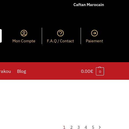
Caftan Marocain
Mon Compte
F.A.Q / Contact
Paiement
rakou
Blog
0.00
€
0
1
2
3
4
5