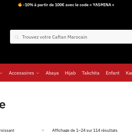
-10% à partir de 100€ avec le code « YASMINA »
Recherche
Accessoires
Abaya
Hijab
Takchita
Enfant
Ka
e
Affichage de 1–24 sur 114 résultats