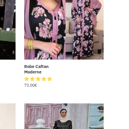
Robe Caftan
Moderne
73.00
€