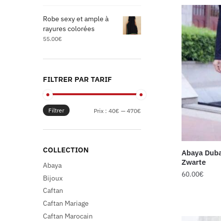
Robe sexy et ample à
rayures colorées
55.00
€
FILTRER PAR TARIF
Filtrer
Prix :
40€
—
470€
COLLECTION
Abaya Duba
Zwarte
Abaya
60.00
€
Bijoux
Caftan
Caftan Mariage
Caftan Marocain