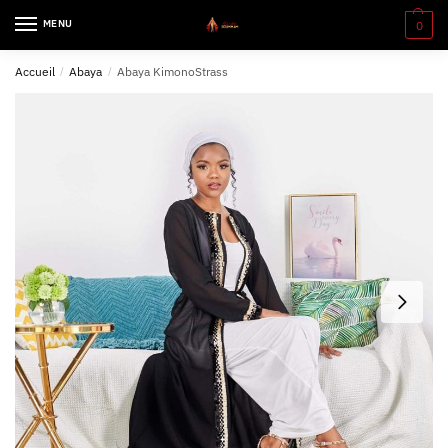
MENU
0
Accueil
/
Abaya
/
Abaya KimonoStrass