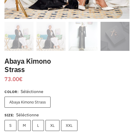
Abaya Kimono
Strass
73.00
€
Séléctionne
COLOR
:
Abaya Kimono Strass
Séléctionne
SIZE
:
S
M
L
XL
XXL