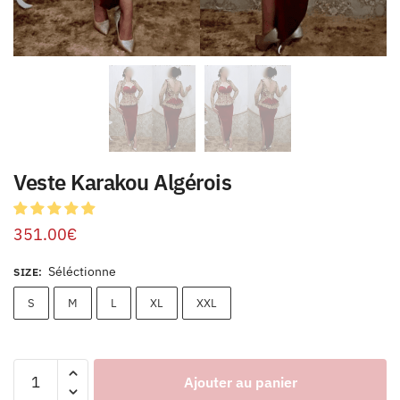
Veste Karakou Algérois
351.00
€
Séléctionne
SIZE
:
S
M
L
XL
XXL
Ajouter au panier