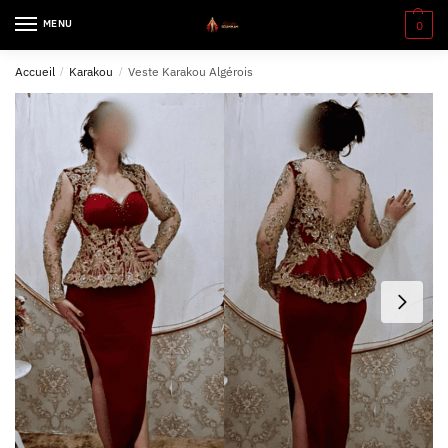
MENU
0
Accueil
/
Karakou
/
Veste Karakou Algérois