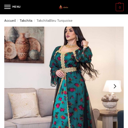
MENU
0
Accueil
/
Takchita
/
TakchitaBleu Turquoise