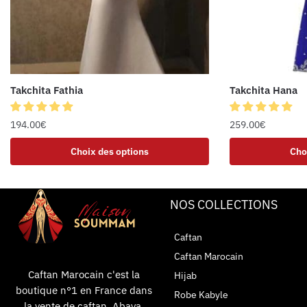
Takchita Fathia
Takchita Hana
194.00
€
259.00
€
Choix des options
Cho
NOS COLLECTIONS
Caftan
Caftan Marocain
Caftan Marocain c'est la
Hijab
boutique n°1 en France dans
Robe Kabyle
la vente de caftan, Abaya,