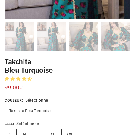
Takchita
Bleu Turquoise
99.00
€
Séléctionne
COULEUR
:
Takchita Bleu Turquoise
Séléctionne
SIZE
:
S
M
L
XL
XXL