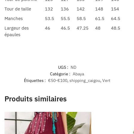
Tour de taille
132
136
142
148
154
Manches
53.5
55.5
58.5
61.5
64.5
Largeur des
46
46.5
47.25
48
48.5
épaules
UGS :
ND
Catégorie :
Abaya
Étiquettes :
€50-€100
,
shipping_caigou
,
Vert
Produits similaires