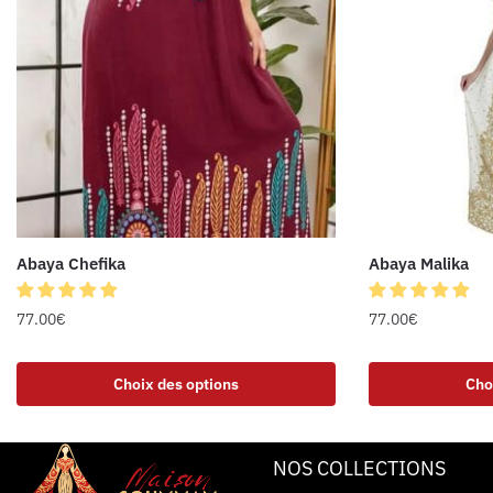
Abaya Chefika
Abaya Malika
77.00
€
77.00
€
Choix des options
Cho
NOS COLLECTIONS