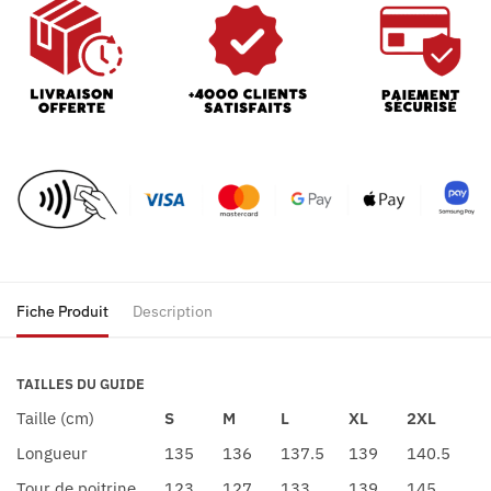
Fiche Produit
Description
TAILLES DU GUIDE
Taille (cm)
S
M
L
XL
2XL
Longueur
135
136
137.5
139
140.5
Tour de poitrine
123
127
133
139
145