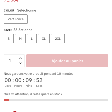
Séléctionne
COLOR
:
Vert Foncé
Séléctionne
SIZE
:
S
M
L
XL
2XL
Ajouter au panier
Nous gardons votre produit pendant 10 minutes
00
:
00
:
09
:
52
Days
Hours
Mins
Secs
Oula !!! Attention, il reste que 2 en stock.