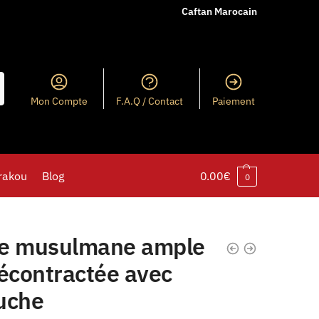
Caftan Marocain
Mon Compte
F.A.Q / Contact
Paiement
rakou
Blog
0.00
€
0
e musulmane ample
décontractée avec
uche