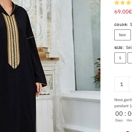
69.00
€
COLOR
:
Noir
Sél
SIZE
:
S
Nous gard
pendant 1
00
:
0
Days
Ho