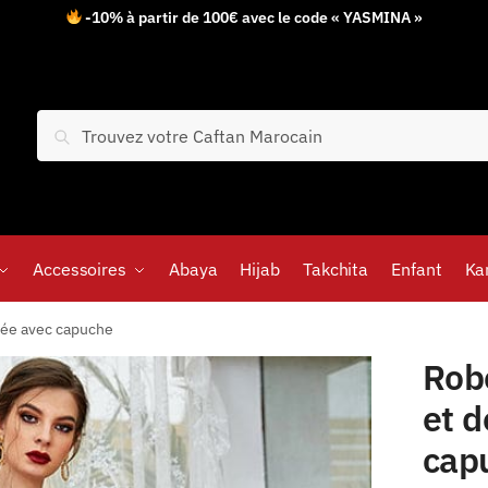
-10% à partir de 100€ avec le code « YASMINA »
Recherche
Accessoires
Abaya
Hijab
Takchita
Enfant
Ka
ée avec capuche
Rob
et 
cap