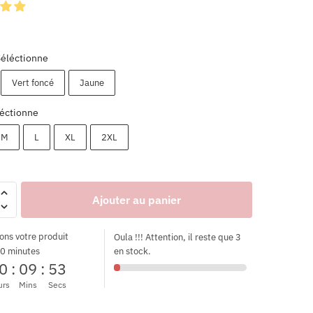
Séléctionne
Vert foncé
Jaune
éctionne
M
L
XL
2XL
Ajouter au panier
ons votre produit
Oula !!! Attention, il reste que 3
0 minutes
en stock.
0
:
09
:
51
urs
Mins
Secs