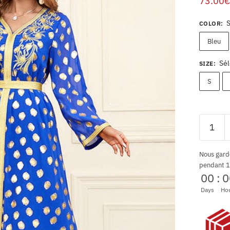
73.00
€
COLOR
:
Bleu
Sél
SIZE
:
S
Nous gard
pendant 1
00
:
0
Days
Ho