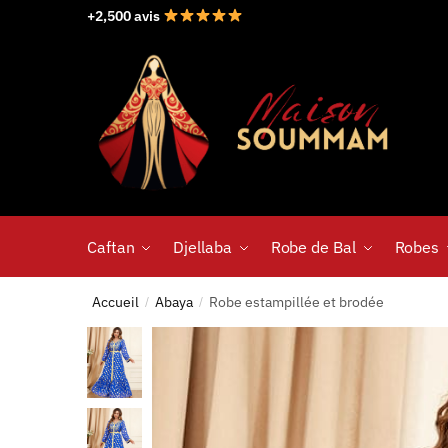
+2,500 avis
Caftan
Djellaba
Robe de Bal
Robes
Accueil
Abaya
Robe estampillée et brodée
/
/