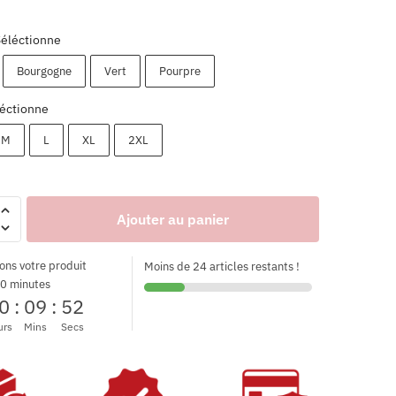
Séléctionne
Bourgogne
Vert
Pourpre
éctionne
M
L
XL
2XL
Ajouter au panier
ons votre produit
Moins de 24 articles restants !
0 minutes
0
:
09
:
51
urs
Mins
Secs