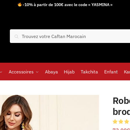
-10% à partir de 100€ avec le code « YASMINA »
Recherche
Accessoires
Abaya
Hijab
Takchita
Enfant
Ka
Rob
bro