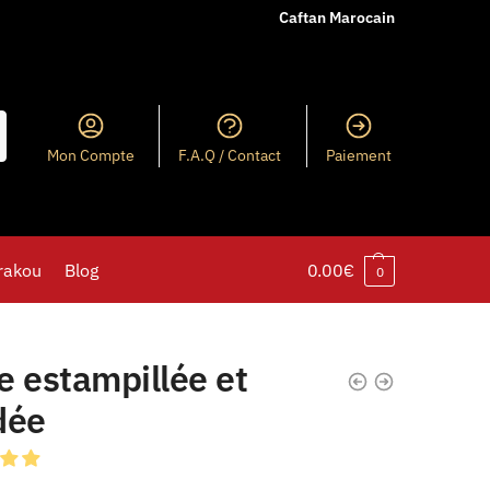
Caftan Marocain
Mon Compte
F.A.Q / Contact
Paiement
rakou
Blog
0.00
€
0
e estampillée et
dée