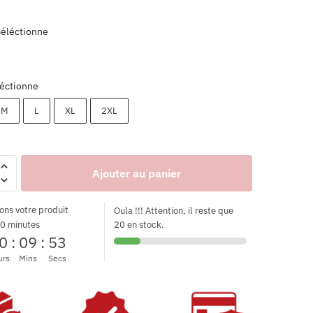
Séléctionne
éctionne
M
L
XL
2XL
Ajouter au panier
ons votre produit
Oula !!! Attention, il reste que
0 minutes
20 en stock.
0
:
09
:
51
urs
Mins
Secs