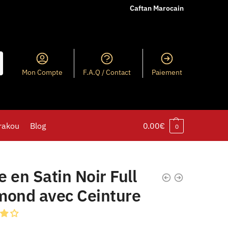
Caftan Marocain
Mon Compte
F.A.Q / Contact
Paiement
rakou
Blog
0.00
€
0
 en Satin Noir Full
mond avec Ceinture