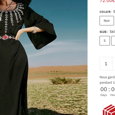
72.00
€
COLOR
:
Noir
Sél
SIZE
:
S
Nous gard
pendant 1
00
:
0
Days
Ho