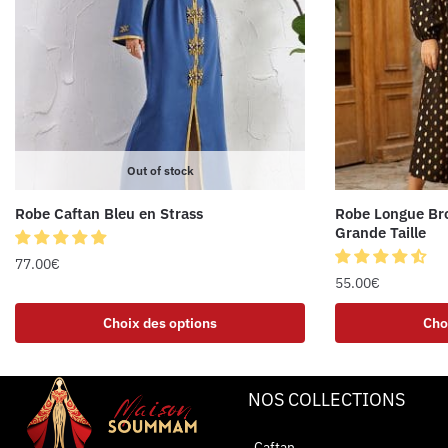
Out of stock
Robe Caftan Bleu en Strass
Robe Longue Bro
Grande Taille
77.00
€
55.00
€
Choix des options
Cho
NOS COLLECTIONS
Caftan