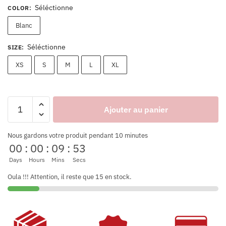
Séléctionne
COLOR
:
Blanc
Séléctionne
SIZE
:
XS
S
M
L
XL
Ajouter au panier
Nous gardons votre produit pendant 10 minutes
00
:
00
:
09
:
53
Days
Hours
Mins
Secs
Oula !!! Attention, il reste que 15 en stock.