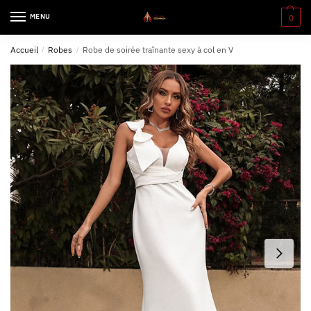
MENU
0
Accueil
/
Robes
/
Robe de soirée traînante sexy à col en V