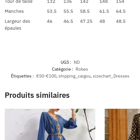
Tour de taille
132
136
142
148
154
Manches
53.5
55.5
58.5
61.5
64.5
Largeur des
46
46.5
47.25
48
48.5
épaules
UGS :
ND
Catégorie :
Robes
Étiquettes :
€50-€100
,
shipping_caigou
,
sizechart_Dresses
Produits similaires