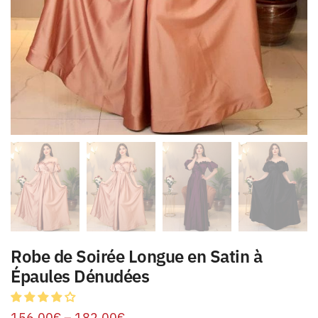
Robe de Soirée Longue en Satin à
Épaules Dénudées
156.00
€
–
182.00
€