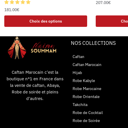
207.00
€
181.00
€
Choix des options
Cho
NOS COLLECTIONS
Caftan
Caftan Marocain
Caftan Marocain c'est la
Hijab
boutique n°1 en France dans
Robe Kabyle
la vente de caftan, Abaya,
Robe Marocaine
Robe de soirée et pleins
Robe Orientale
d'autres.
Takchita
Robe de Cocktail
Robe de Soirée