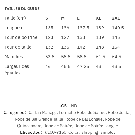
TAILLES DU GUIDE
Taille (cm)
S
M
L
XL
2XL
Longueur
135
136
137.5
139
140.5
Tour de poitrine
123
127
133
139
145
Tour de taille
132
136
142
148
154
Manches
53.5
55.5
58.5
61.5
64.5
Largeur des
46
46.5
47.25
48
48.5
épaules
UGS :
ND
Catégories :
Caftan Mariage
,
Formelle Robe de Soirée
,
Robe de Bal
,
Robe de Bal Grande Taille
,
Robe de Bal Longue
,
Robe de
Quinceanera
,
Robe de Soirée
,
Robe de Soirée Longue
Étiquettes :
€100-€150
,
Corail
,
shipping_simple
,