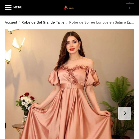
MENU
0
Accueil
/
Robe de Bal Grande Taille
/
Robe de Soirée Longue en Satin à Épaules Dénudées