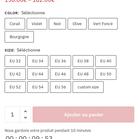
Séléctionne
COLOR
:
Corail
Violet
Noir
Olive
Vert Foncé
Bourgogne
Séléctionne
SIZE
:
EU 32
EU 34
EU 36
EU 38
EU 40
EU 42
EU 44
EU 46
EU 48
EU 50
EU 52
EU 54
EU 56
custom size
Ajouter au panier
Nous gardons votre produit pendant 10 minutes
00
:
00
:
09
:
53