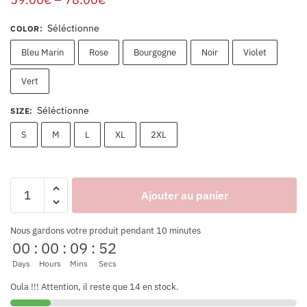
Séléctionne
COLOR
:
Bleu Marin
Rose
Bourgogne
Noir
Violet
Vert
Séléctionne
SIZE
:
S
M
L
XL
2XL
Ajouter au panier
Nous gardons votre produit pendant 10 minutes
00
:
00
:
09
:
52
Days
Hours
Mins
Secs
Oula !!! Attention, il reste que 14 en stock.