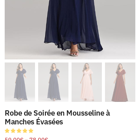
Robe de Soirée en Mousseline à
Manches Évasées
59.00
€
–
78.00
€