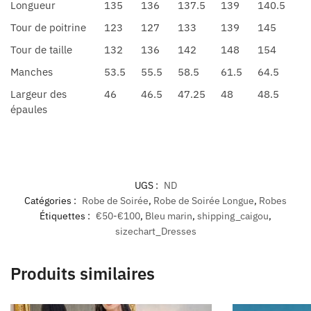
Longueur
135
136
137.5
139
140.5
Tour de poitrine
123
127
133
139
145
Tour de taille
132
136
142
148
154
Manches
53.5
55.5
58.5
61.5
64.5
Largeur des
46
46.5
47.25
48
48.5
épaules
UGS :
ND
Catégories :
Robe de Soirée
,
Robe de Soirée Longue
,
Robes
Étiquettes :
€50-€100
,
Bleu marin
,
shipping_caigou
,
sizechart_Dresses
Produits similaires