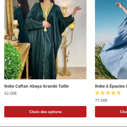
Robe Caftan Abaya Grande Taille
Robe à Épaules
52.00
€
77.00
€
Choix des options
Cho