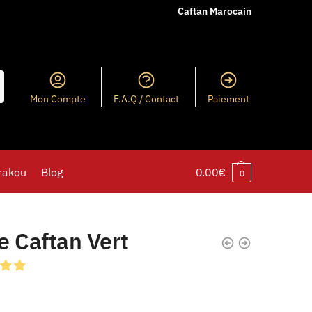
Caftan Marocain
Mon Compte
F.A.Q / Contact
Paiement
rakou
Blog
0.00
€
0
e Caftan Vert