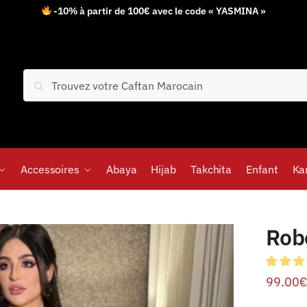
-10% à partir de 100€ avec le code « YASMINA »
Recherche
Accessoires
Abaya
Hijab
Takchita
Enfant
Ka
Rob
99.00
€