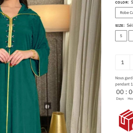
COLOR
:
Robe Ca
Sél
SIZE
:
S
Nous gard
pendant 1
00
:
0
Days
Ho