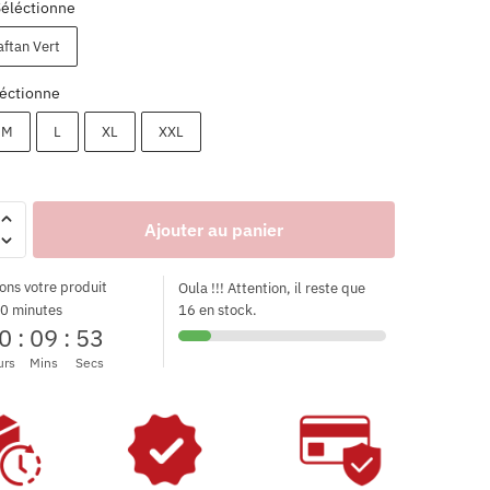
Séléctionne
ftan Vert
éctionne
M
L
XL
XXL
Ajouter au panier
ons votre produit
Oula !!! Attention, il reste que
0 minutes
16 en stock.
0
:
09
:
51
urs
Mins
Secs