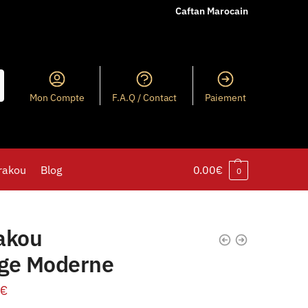
Caftan Marocain
Mon Compte
F.A.Q / Contact
Paiement
rakou
Blog
0.00
€
0
akou
ge Moderne
€