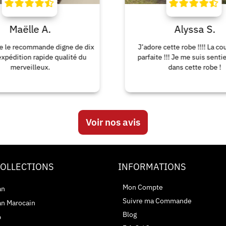
Alyssa S.
ne de dix
J’adore cette robe !!!! La coupe était
lité du
parfaite !!! Je me suis sentie si belle
dans cette robe !
Voir nos avis
COLLECTIONS
INFORMATIONS
Mon Compte
an
Suivre ma Commande
an Marocain
Blog
b