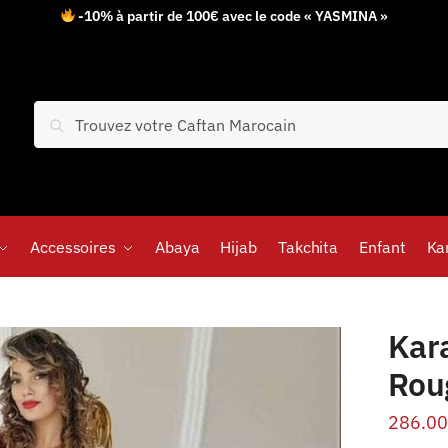
-10% à partir de 100€ avec le code « YASMINA »
Recherche
Accessoires
Abaya
Hijab
Takchita
Enfant
Ka
Kar
Rou
286.00