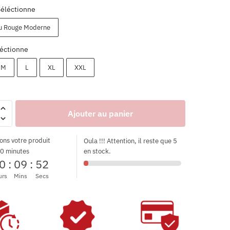
Séléctionne
u Rouge Moderne
éctionne
M
L
XL
XXL
Ajouter au panier
ons votre produit
Oula !!! Attention, il reste que 5
0 minutes
en stock.
0
:
09
:
52
urs
Mins
Secs