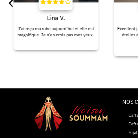
Lina V.
Maëlle A.
 robe aujourd’hui et elle est
Excellent je le recommande dig
Je n’en crois pas mes yeux.
étoiles expédition rapide qua
merveilleux.
NOS 
Caft
Caft
Hija