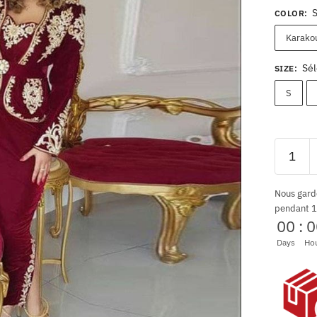
COLOR
:
Karako
Sél
SIZE
:
S
Nous gard
pendant 1
00
:
0
Days
Ho