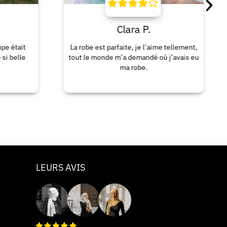
Clara P.
Lau
La robe est parfaite, je l’aime tellement,
Excellente matière
tout le monde m’a demandé où j’avais eu
acheté 3 coule
ma robe.
bea
LEURS AVIS