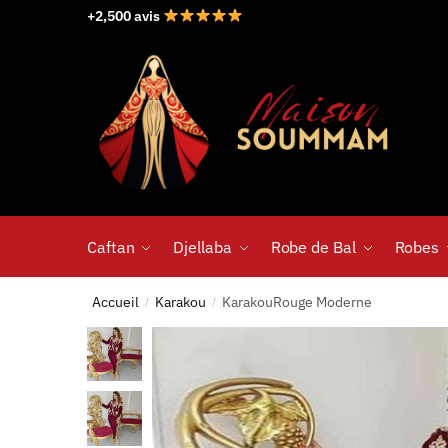
+2,500 avis
Caftan
Djellaba
Robe de Bal
Robes
Accueil
Karakou
KarakouRouge Moderne
/
/