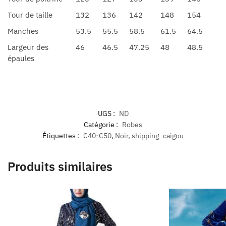
Tour de taille
132
136
142
148
154
Manches
53.5
55.5
58.5
61.5
64.5
Largeur des
46
46.5
47.25
48
48.5
épaules
UGS :
ND
Catégorie :
Robes
Étiquettes :
€40-€50
,
Noir
,
shipping_caigou
Produits similaires