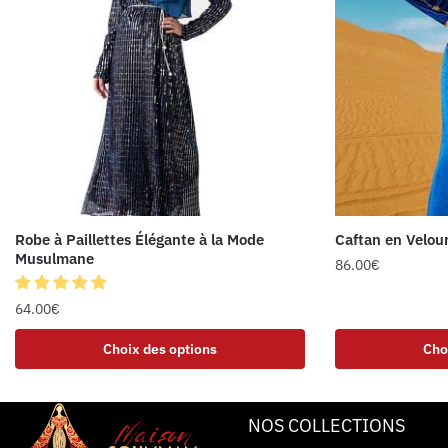
Robe à Paillettes Élégante à la Mode
Caftan en Velour
Musulmane
86.00
€
64.00
€
Choix des options
Cho
NOS COLLECTIONS