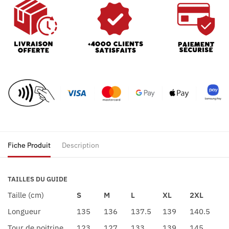
Fiche Produit
Description
TAILLES DU GUIDE
Taille (cm)
S
M
L
XL
2XL
Longueur
135
136
137.5
139
140.5
Tour de poitrine
123
127
133
139
145