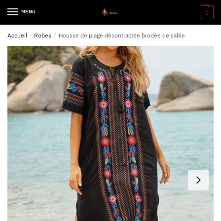
MENU
0
Accueil
/
Robes
/
Housse de plage décontractée brodée de sable