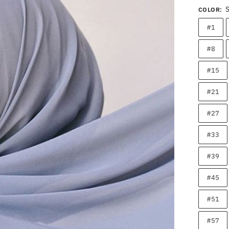
COLOR
:
#1
#8
#15
#21
#27
#33
#39
#45
#51
#57