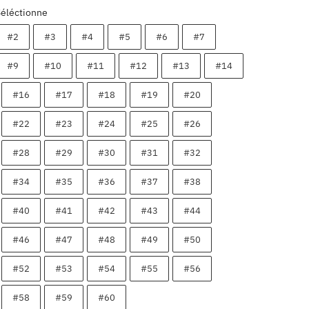
Séléctionne
#2
#3
#4
#5
#6
#7
#9
#10
#11
#12
#13
#14
#16
#17
#18
#19
#20
#22
#23
#24
#25
#26
#28
#29
#30
#31
#32
#34
#35
#36
#37
#38
#40
#41
#42
#43
#44
#46
#47
#48
#49
#50
#52
#53
#54
#55
#56
#58
#59
#60