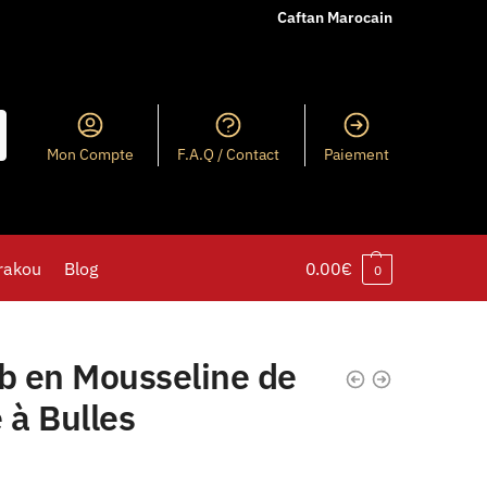
Caftan Marocain
Mon Compte
F.A.Q / Contact
Paiement
rakou
Blog
0.00
€
0
ab en Mousseline de
 à Bulles