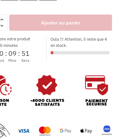
Ajouter au panier
ons votre produit
Oula !!! Attention, il reste que 4
0 minutes
en stock.
0
:
09
:
49
urs
Mins
Secs