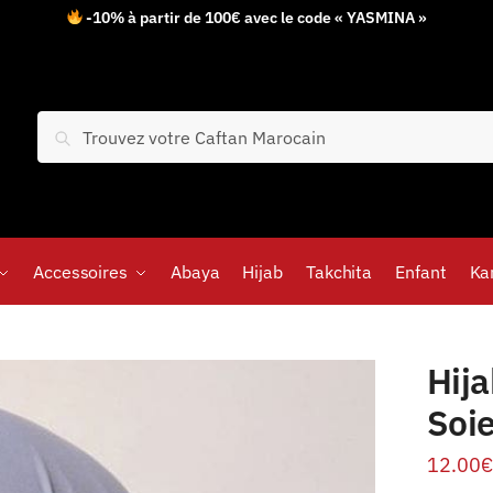
-10% à partir de 100€ avec le code « YASMINA »
Recherche
Accessoires
Abaya
Hijab
Takchita
Enfant
Ka
Hij
Soie
12.00
€