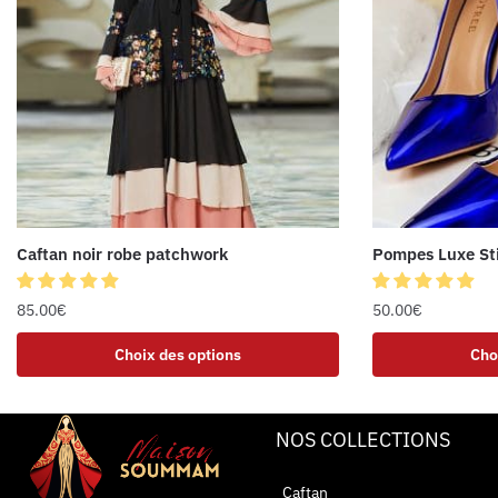
Caftan noir robe patchwork
Pompes Luxe Sti
85.00
€
50.00
€
Choix des options
Cho
NOS COLLECTIONS
Caftan