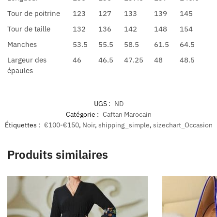
Tour de poitrine
123
127
133
139
145
Tour de taille
132
136
142
148
154
Manches
53.5
55.5
58.5
61.5
64.5
Largeur des
46
46.5
47.25
48
48.5
épaules
UGS :
ND
Catégorie :
Caftan Marocain
Étiquettes :
€100-€150
,
Noir
,
shipping_simple
,
sizechart_Occasion
Produits similaires