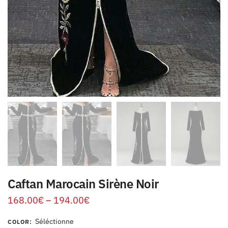
Caftan Marocain Sirène Noir
168.00
€
–
194.00
€
Séléctionne
COLOR
: