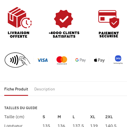
Fiche Produit
Description
TAILLES DU GUIDE
Taille (cm)
S
M
L
XL
2XL
Longueur
135
136
137.5
139
140.5