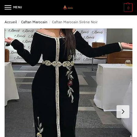
MENU
0
Accueil
/
Caftan Marocain
/
Caftan Marocain Sirène Noir