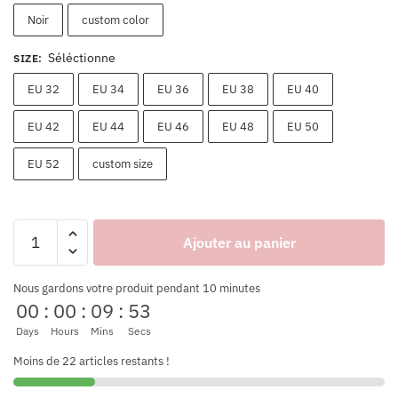
Noir
custom color
Séléctionne
SIZE
:
EU 32
EU 34
EU 36
EU 38
EU 40
EU 42
EU 44
EU 46
EU 48
EU 50
EU 52
custom size
Ajouter au panier
Nous gardons votre produit pendant 10 minutes
00
:
00
:
09
:
53
Days
Hours
Mins
Secs
Moins de 22 articles restants !