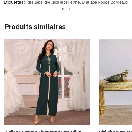
Étiquettes :
djellaba
,
djellaba algerienne
,
Djellaba Rouge Bordeaux
size
Produits similaires
Djellaba Femme Algérienne Vert Olive
Djellaba avec Mo