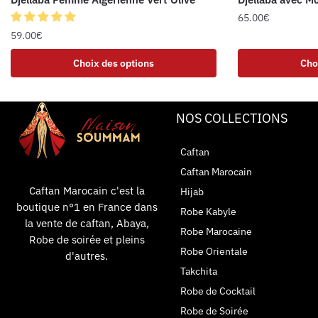
65.00
€
59.00
€
Choix des options
Cho
NOS COLLECTIONS
Caftan
Caftan Marocain
Caftan Marocain c'est la
Hijab
boutique n°1 en France dans
Robe Kabyle
la vente de caftan, Abaya,
Robe Marocaine
Robe de soirée et pleins
Robe Orientale
d'autres.
Takchita
Robe de Cocktail
Robe de Soirée