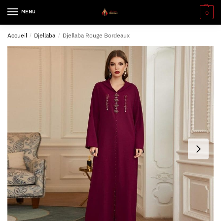
MENU
0
Accueil
/
Djellaba
/
Djellaba Rouge Bordeaux