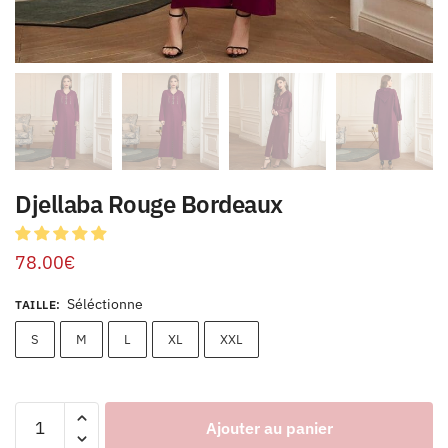
Djellaba Rouge Bordeaux
78.00
€
Séléctionne
TAILLE
:
S
M
L
XL
XXL
Ajouter au panier