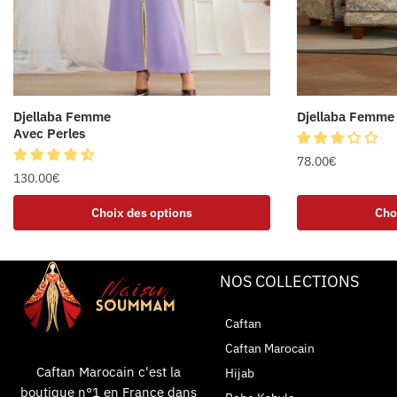
Djellaba Femme
Djellaba Femme 
Avec Perles
78.00
€
130.00
€
Choix des options
Cho
NOS COLLECTIONS
Caftan
Caftan Marocain
Caftan Marocain c'est la
Hijab
boutique n°1 en France dans