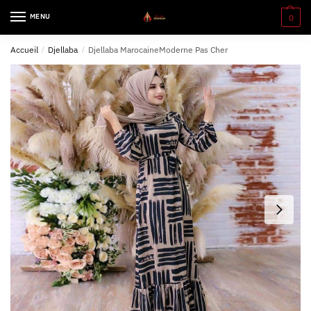
MENU
0
Accueil
/
Djellaba
/
Djellaba MarocaineModerne Pas Cher