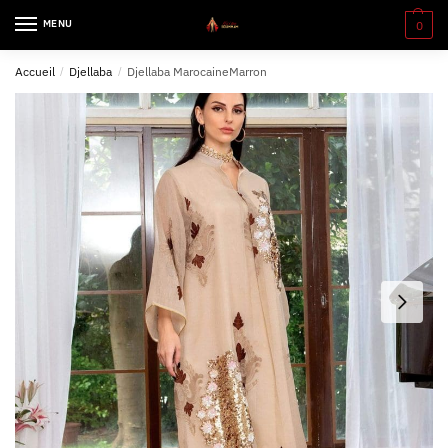
MENU
0
Accueil
/
Djellaba
/
Djellaba MarocaineMarron