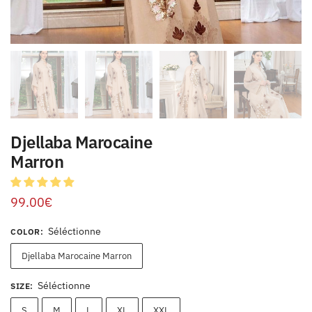
Djellaba Marocaine
Marron
99.00
€
Séléctionne
COLOR
:
Djellaba Marocaine Marron
Séléctionne
SIZE
:
S
M
L
XL
XXL