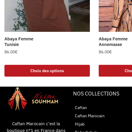
Abaya Femme
Abaya Femme
Tunisie
Annemasse
86.00
€
86.00
€
Choix des options
Cho
NOS COLLECTIONS
Caftan
Caftan Marocain
Caftan Marocain c'est la
Hijab
boutique n°1 en France dans