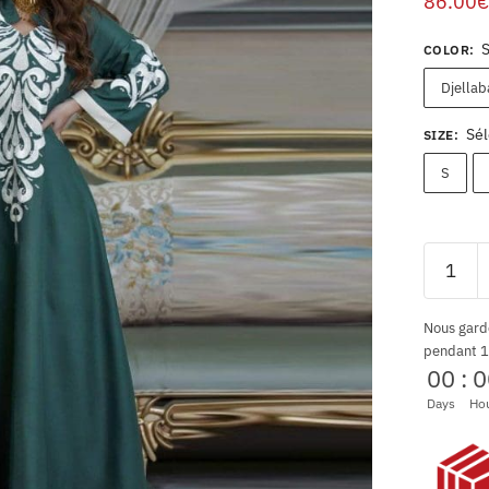
86.00
€
COLOR
:
Djella
Sél
SIZE
:
S
Nous gard
pendant 1
00
:
0
Days
Ho