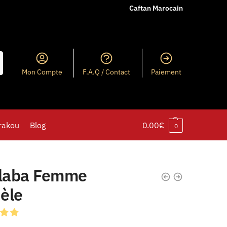
Caftan Marocain
Mon Compte
F.A.Q / Contact
Paiement
rakou
Blog
0.00
€
0
llaba Femme
èle