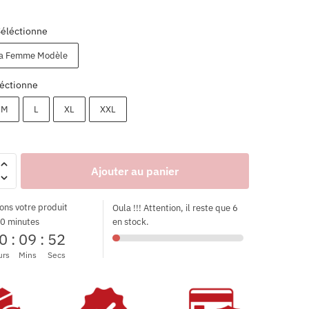
Séléctionne
ba Femme Modèle
éctionne
M
L
XL
XXL
Ajouter au panier
ons votre produit
Oula !!! Attention, il reste que 6
0 minutes
en stock.
0
:
09
:
51
urs
Mins
Secs