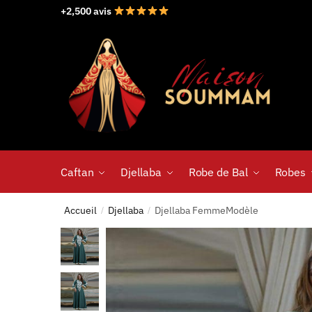
+2,500 avis
Caftan
Djellaba
Robe de Bal
Robes
Accueil
Djellaba
Djellaba FemmeModèle
/
/