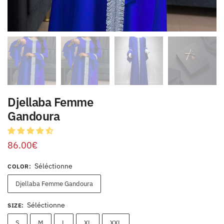
Djellaba Femme
Gandoura
86.00
€
Séléctionne
COLOR
:
Djellaba Femme Gandoura
Séléctionne
SIZE
:
S
M
L
XL
XXL