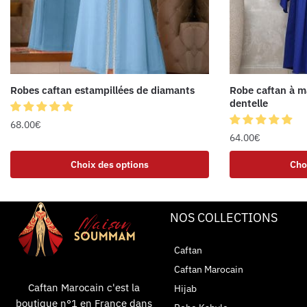
Robes caftan estampillées de diamants
Robe caftan à m
dentelle
68.00
€
64.00
€
Choix des options
Cho
NOS COLLECTIONS
Caftan
Caftan Marocain
Caftan Marocain c'est la
Hijab
boutique n°1 en France dans