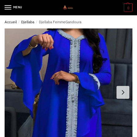
MENU
0
Accueil
/
Djellaba
/
Djellaba FemmeGandoura