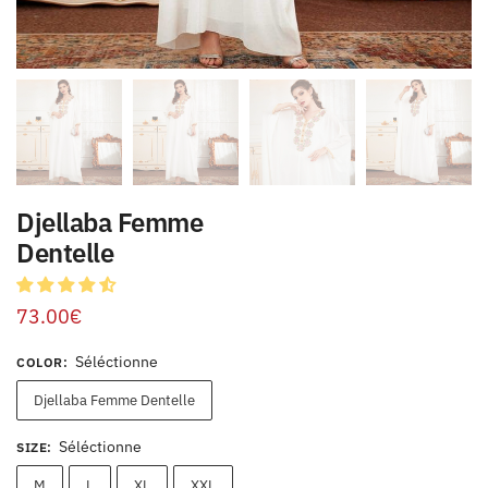
Djellaba Femme
Dentelle
73.00
€
Séléctionne
COLOR
:
Djellaba Femme Dentelle
Séléctionne
SIZE
:
M
L
XL
XXL