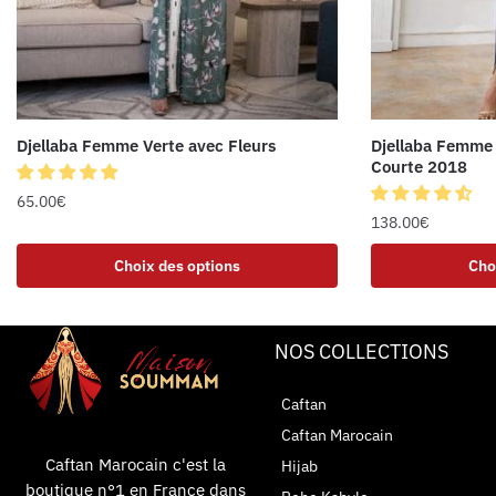
Djellaba Femme Verte avec Fleurs
Djellaba Femme
Courte 2018
65.00
€
138.00
€
Choix des options
Cho
NOS COLLECTIONS
Caftan
Caftan Marocain
Caftan Marocain c'est la
Hijab
boutique n°1 en France dans