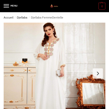
MENU
0
Accueil
/
Djellaba
/
Djellaba FemmeDentelle