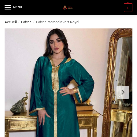
MENU
0
Accueil
/
Caftan
/
Caftan MarocainVert Royal