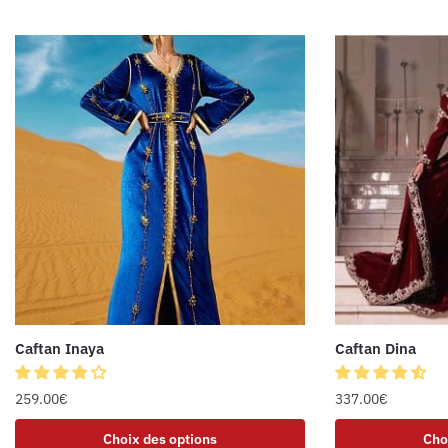
Caftan Inaya
Caftan Dina
259.00
€
337.00
€
Choix des options
Cho