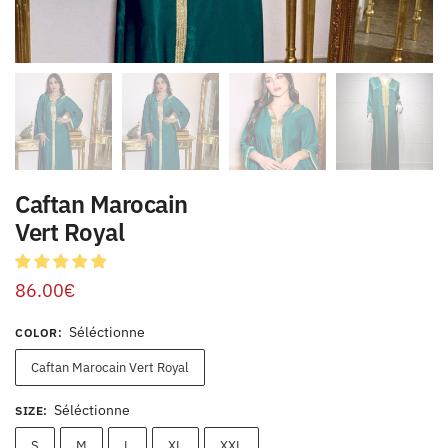
Caftan Marocain
Vert Royal
86.00
€
Séléctionne
COLOR
:
Caftan Marocain Vert Royal
Séléctionne
SIZE
:
S
M
L
XL
XXL