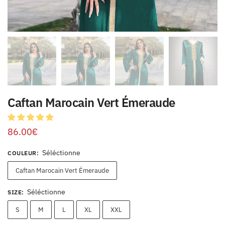
Caftan Marocain Vert Émeraude
86.00
€
Séléctionne
COULEUR
:
Caftan Marocain Vert Émeraude
Séléctionne
SIZE
:
S
M
L
XL
XXL