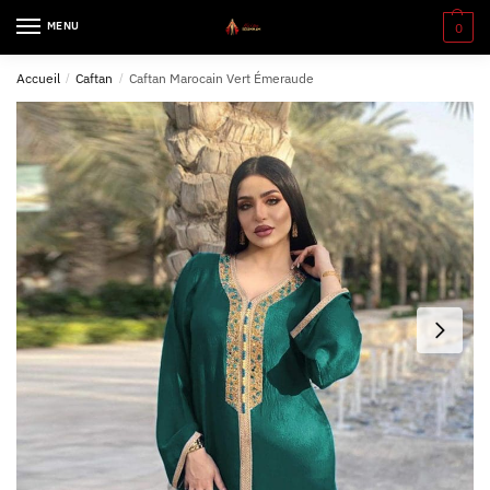
MENU
0
Accueil
/
Caftan
/
Caftan Marocain Vert Émeraude