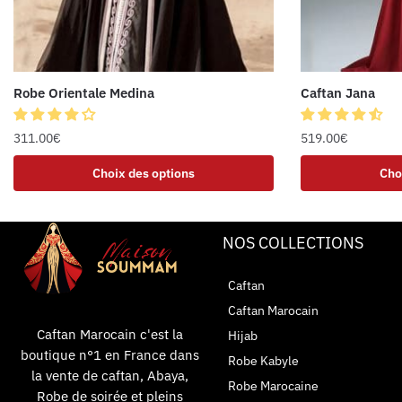
Robe Orientale Medina
Caftan Jana
311.00
€
519.00
€
Choix des options
Cho
NOS COLLECTIONS
Caftan
Caftan Marocain
Caftan Marocain c'est la
Hijab
boutique n°1 en France dans
Robe Kabyle
la vente de caftan, Abaya,
Robe Marocaine
Robe de soirée et pleins