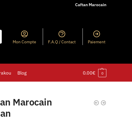
Caftan Marocain
Mon Compte
F.A.Q / Contact
Paiement
rakou
Blog
0.00
€
0
tan Marocain
tan