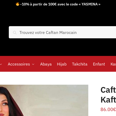
-10% à partir de 100€ avec le code « YASMINA »
Recherche
Accessoires
Abaya
Hijab
Takchita
Enfant
Ka
Caf
Kaf
86.00
€