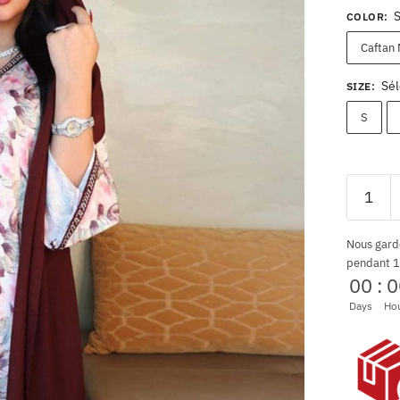
COLOR
:
Caftan 
Sél
SIZE
:
S
Nous gard
pendant 1
00
:
0
Days
Ho