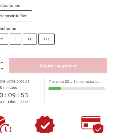
Séléctionne
Marocain Kaftan
éctionne
M
L
XL
XXL
Ajouter au panier
ons votre produit
Moins de 22 articles restants !
0 minutes
0
:
09
:
52
urs
Mins
Secs