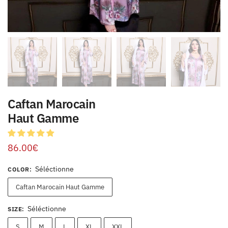
Caftan Marocain
Haut Gamme
86.00
€
Séléctionne
COLOR
:
Caftan Marocain Haut Gamme
Séléctionne
SIZE
:
S
M
L
XL
XXL