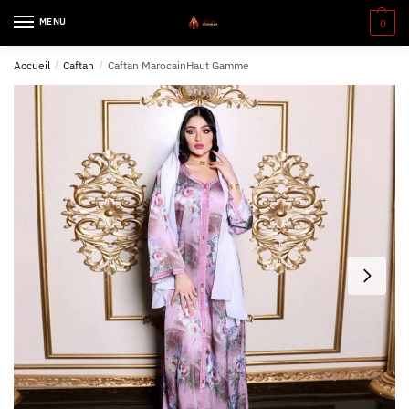
MENU
0
Accueil
/
Caftan
/
Caftan MarocainHaut Gamme