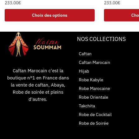
233.00
€
233.00
€
Choix des options
Cho
NOS COLLECTIONS
Caftan
Caftan Marocain
Caftan Marocain c'est la
Hijab
boutique n°1 en France dans
Robe Kabyle
la vente de caftan, Abaya,
Robe Marocaine
Robe de soirée et pleins
Robe Orientale
d'autres.
Takchita
Robe de Cocktail
Robe de Soirée