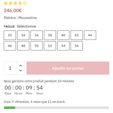
246.00
€
Matière : Mousseline
Séléctionne
TAILLE
:
32
34
36
38
40
42
44
46
48
50
52
54
56
Ajouter au panier
Nous gardons votre produit pendant 10 minutes
00
:
00
:
09
:
53
Days
Hours
Mins
Secs
Oula !!! Attention, il reste que 11 en stock.