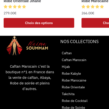
Robe Orientale Jihane
Robe Marocaine
279.00
€
266.00
€
Choix des options
Cho
NOS COLLECTIONS
Caftan
Caftan Marocain
Caftan Marocain c'est la
Hijab
boutique n°1 en France dans
Robe Kabyle
la vente de caftan, Abaya,
Robe Marocaine
Robe de soirée et pleins
Robe Orientale
d'autres.
Takchita
Robe de Cocktail
Robe de Soirée