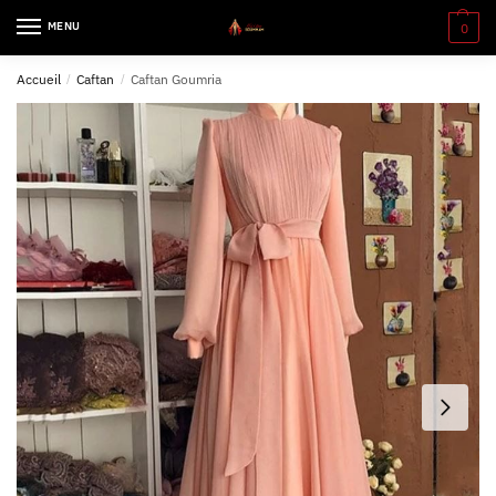
MENU
0
Accueil
/
Caftan
/
Caftan Goumria