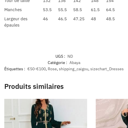
Tour de taille
132
136
142
148
154
Manches
53.5
55.5
58.5
61.5
64.5
Largeur des
46
46.5
47.25
48
48.5
épaules
UGS :
ND
Catégorie :
Abaya
Étiquettes :
€50-€100
,
Rose
,
shipping_caigou
,
sizechart_Dresses
Produits similaires