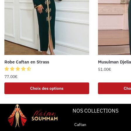
Robe Caftan en Strass
Musulman Djell
51.00
€
77.00
€
Choix des options
Cho
NOS COLLECTIONS
Caftan