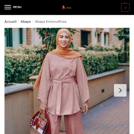
MENU
0
Accueil
/
Abaya
/
Abaya KimonoRose