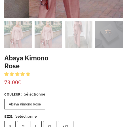
Abaya Kimono
Rose
73.00
€
Séléctionne
COULEUR
:
Abaya Kimono Rose
Séléctionne
SIZE
:
S
M
L
XL
XXL