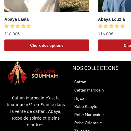
Abaya Laela
Abaya Louzia
116.00
€
116.00
€
Choix des options
Cho
NOS COLLECTIONS
Caftan
Caftan Marocain
Caftan Marocain c'est la
Hijab
boutique n°1 en France dans
Robe Kabyle
la vente de caftan, Abaya,
Robe Marocaine
Robe de soirée et pleins
Robe Orientale
d'autres.
Takchita