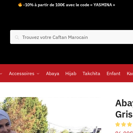
-10% à partir de 100€ avec le code « YASMINA »
Recherche
Accessoires
Abaya
Hijab
Takchita
Enfant
Ka
Aba
Gri