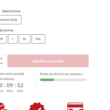
Séléctionne
:
Femme Grise
éctionne
M
L
XL
XXL
Ajouter au panier
ons votre produit
Moins de 30 articles restants !
0 minutes
0
:
09
:
52
urs
Mins
Secs