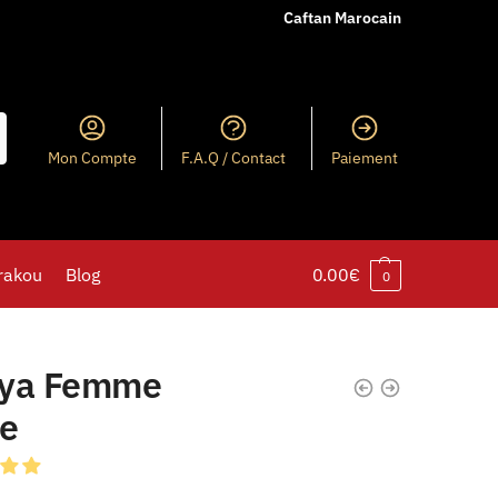
Caftan Marocain
Mon Compte
F.A.Q / Contact
Paiement
rakou
Blog
0.00
€
0
ya Femme
se