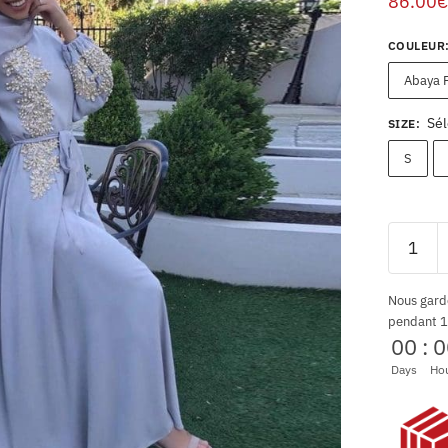
86.00
€
COULEUR
Abaya 
Sél
SIZE
:
S
Nous gard
pendant 1
00
:
0
Days
Ho