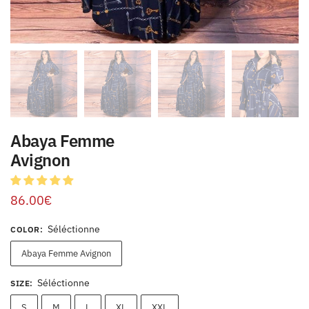
Abaya Femme
Avignon
86.00
€
Séléctionne
COLOR
:
Abaya Femme Avignon
Séléctionne
SIZE
:
S
M
L
XL
XXL