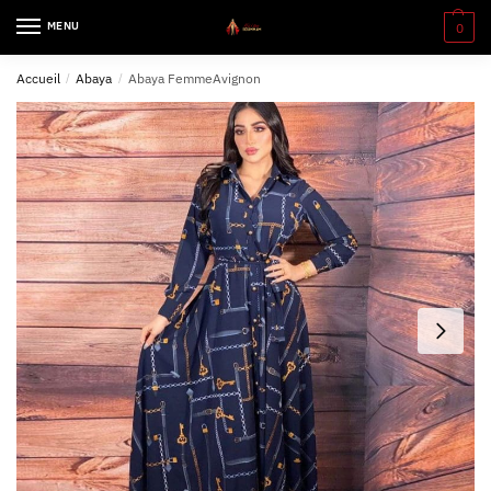
MENU
0
Accueil
/
Abaya
/
Abaya FemmeAvignon