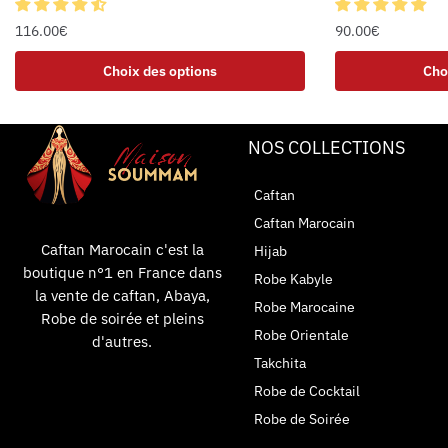
116.00
€
90.00
€
Choix des options
Cho
NOS COLLECTIONS
Caftan
Caftan Marocain
Caftan Marocain c'est la
Hijab
boutique n°1 en France dans
Robe Kabyle
la vente de caftan, Abaya,
Robe Marocaine
Robe de soirée et pleins
Robe Orientale
d'autres.
Takchita
Robe de Cocktail
Robe de Soirée