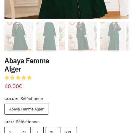
Abaya Femme
Alger
60.00
€
Séléctionne
COLOR
:
Abaya Femme Alger
Séléctionne
SIZE
:
S
M
L
XL
XXL