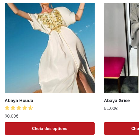
Abaya Houda
Abaya Grise
51.00
€
90.00
€
Choix des options
Cho