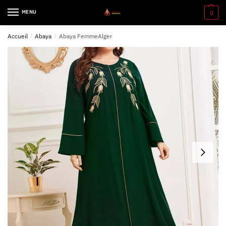
MENU
0
Accueil
/
Abaya
/
Abaya FemmeAlger