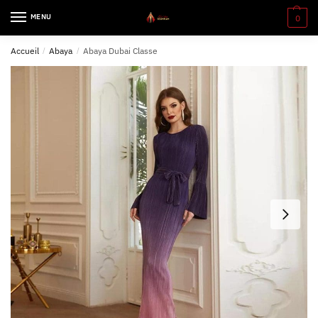
MENU
0
Accueil
/
Abaya
/
Abaya Dubai Classe