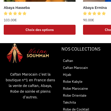
Abaya Hasseba
Abaya Ermina
103.00
€
90.00
€
Choix des options
Cho
NOS COLLECTIONS
Caftan
Caftan Marocain
Caftan Marocain c'est la
Hijab
boutique n°1 en France dans
Robe Kabyle
la vente de caftan, Abaya,
Robe Marocaine
Robe de soirée et pleins
Robe Orientale
d'autres.
Takchita
Robe de Cocktail